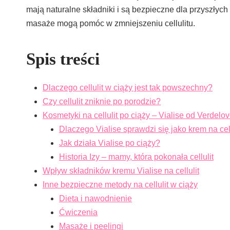
mają naturalne składniki i są bezpieczne dla przyszłyc
masaże mogą pomóc w zmniejszeniu cellulitu.
Spis treści
Dlaczego cellulit w ciąży jest tak powszechny?
Czy cellulit zniknie po porodzie?
Kosmetyki na cellulit po ciąży – Vialise od Verdelo
Dlaczego Vialise sprawdzi się jako krem na cell
Jak działa Vialise po ciąży?
Historia Izy – mamy, która pokonała cellulit
Wpływ składników kremu Vialise na cellulit
Inne bezpieczne metody na cellulit w ciąży
Dieta i nawodnienie
Ćwiczenia
Masaże i peelingi