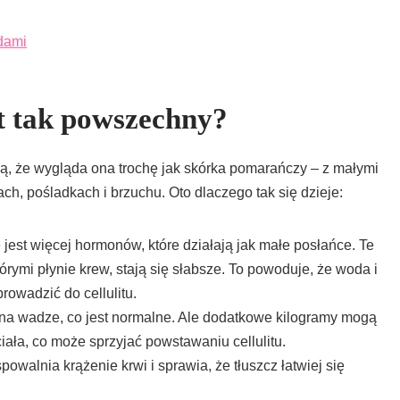
odami
st tak powszechny?
iają, że wygląda ona trochę jak skórka pomarańczy – z małymi
ch, pośladkach i brzuchu. Oto dlaczego tak się dzieje:
e jest więcej hormonów, które działają jak małe posłańce. Te
ymi płynie krew, stają się słabsze. To powoduje, że woda i
owadzić do cellulitu.
z na wadze, co jest normalne. Ale dodatkowe kilogramy mogą
iała, co może sprzyjać powstawaniu cellulitu.
powalnia krążenie krwi i sprawia, że tłuszcz łatwiej się