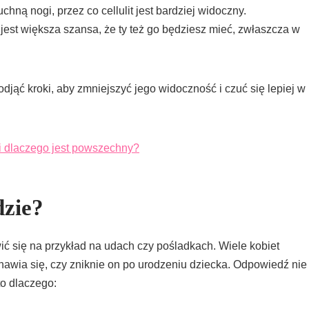
chną nogi, przez co cellulit jest bardziej widoczny.
to jest większa szansa, że ty też go będziesz mieć, zwłaszcza w
djąć kroki, aby zmniejszyć jego widoczność i czuć się lepiej w
ć i dlaczego jest powszechny?
dzie?
awić się na przykład na udach czy pośladkach. Wiele kobiet
anawia się, czy zniknie on po urodzeniu dziecka. Odpowiedź nie
to dlaczego: