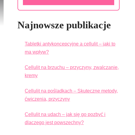
Najnowsze publikacje
Tabletki antykoncepcyjne a cellulit – jaki to
ma wpływ?
Cellulit na brzuchu – przyczyny, zwalczanie,
kremy
Cellulit na pośladkach – Skuteczne metody,
ćwiczenia, przyczyny
Cellulit na udach – jak się go pozbyć i
dlaczego jest powszechny?