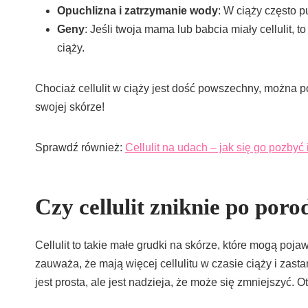
Opuchlizna i zatrzymanie wody
: W ciąży często pu
Geny
: Jeśli twoja mama lub babcia miały cellulit, 
ciąży.
Chociaż cellulit w ciąży jest dość powszechny, można po
swojej skórze!
Sprawdź również:
Cellulit na udach – jak się go pozby
Czy cellulit zniknie po poro
Cellulit to takie małe grudki na skórze, które mogą poj
zauważa, że mają więcej cellulitu w czasie ciąży i zast
jest prosta, ale jest nadzieja, że może się zmniejszyć. O