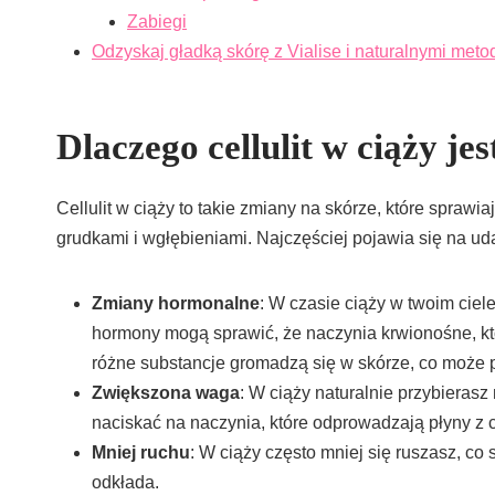
Zabiegi
Odzyskaj gładką skórę z Vialise i naturalnymi met
Dlaczego cellulit w ciąży je
Cellulit w ciąży to takie zmiany na skórze, które spraw
grudkami i wgłębieniami. Najczęściej pojawia się na uda
Zmiany hormonalne
: W czasie ciąży w twoim ciel
hormony mogą sprawić, że naczynia krwionośne, któr
różne substancje gromadzą się w skórze, co może pr
Zwiększona waga
: W ciąży naturalnie przybieras
naciskać na naczynia, które odprowadzają płyny z c
Mniej ruchu
: W ciąży często mniej się ruszasz, co s
odkłada.