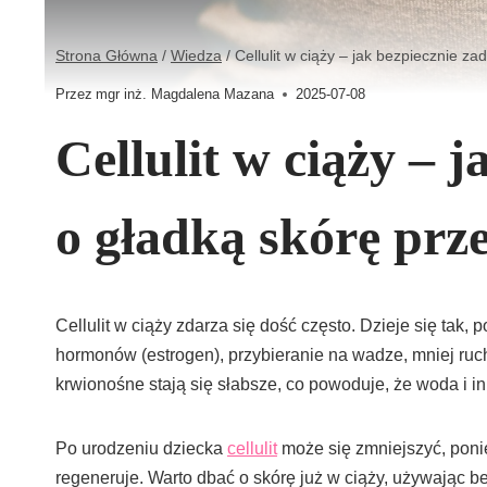
Strona Główna
/
Wiedza
/
Cellulit w ciąży – jak bezpiecznie 
Przez
mgr inż. Magdalena Mazana
2025-07-08
Cellulit w ciąży – 
o gładką skórę pr
Cellulit w ciąży zdarza się dość często. Dzieje się tak
hormonów (estrogen), przybieranie na wadze, mniej ruc
krwionośne stają się słabsze, co powoduje, że woda i i
Po urodzeniu dziecka
cellulit
może się zmniejszyć, poni
regeneruje. Warto dbać o skórę już w ciąży, używając b