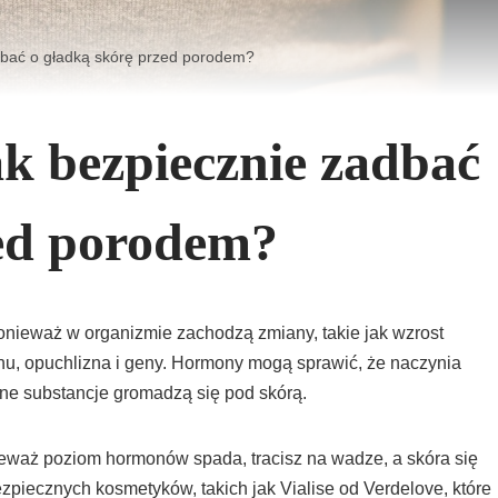
zadbać o gładką skórę przed porodem?
jak bezpiecznie zadbać
zed porodem?
, ponieważ w organizmie zachodzą zmiany, takie jak wzrost
hu, opuchlizna i geny. Hormony mogą sprawić, że naczynia
nne substancje gromadzą się pod skórą.
eważ poziom hormonów spada, tracisz na wadze, a skóra się
ezpiecznych kosmetyków, takich jak Vialise od Verdelove, które